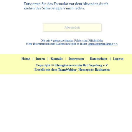
Entsperren Sie das Formular vor dem Absenden durch
Ziehen des Schiebereglers nach rechts.
Die mit * gekennzeichneten Felder sind Pflichtfelder.
Mehr Informationen zum Datenschutz gibt es in der
Datenschutzerklärung >>
.
Home
|
Intern
|
Kontakt
|
Impressum
|
Datenschutz
|
Logout
Copyright © Kleingärtnerverein Bad Segeberg e.V.
Erstellt mit dem
TeamWebber
Homepage-Baukasten