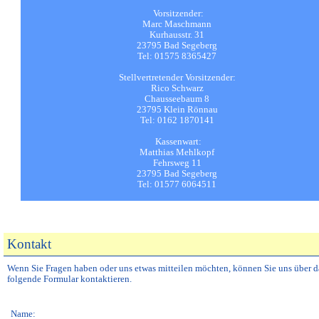
Vorsitzender:
Marc Maschmann
Kurhausstr. 31
23795 Bad Segeberg
Tel: 01575 8365427
Stellvertretender Vorsitzender:
Rico Schwarz
Chausseebaum 8
23795 Klein Rönnau
Tel: 0162 1870141
Kassenwart:
Matthias Mehlkopf
Fehrsweg 11
23795 Bad Segeberg
Tel: 01577 6064511
Kontakt
Wenn Sie Fragen haben oder uns etwas mitteilen möchten, können Sie uns über d
folgende Formular kontaktieren.
Name: