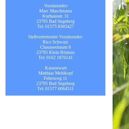
Vorsitzender:
Marc Maschmann
Kurhausstr. 31
23795 Bad Segeberg
Tel: 01575 8365427
Stellvertretender Vorsitzender:
Rico Schwarz
Chausseebaum 8
23795 Klein Rönnau
Tel: 0162 1870141
Kassenwart:
Matthias Mehlkopf
Fehrsweg 11
23795 Bad Segeberg
Tel: 01577 6064511